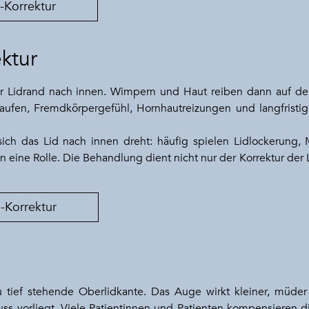
-Korrektur
ktur
r Lidrand nach innen. Wimpern und Haut reiben dann auf de
ufen, Fremdkörpergefühl, Hornhautreizungen und langfristig 
 sich das Lid nach innen dreht: häufig spielen Lidlockerung
n eine Rolle. Die Behandlung dient nicht nur der Korrektur der
-Korrektur
zu tief stehende Oberlidkante. Das Auge wirkt kleiner, müde
uss vorliegt. Viele Patientinnen und Patienten kompensieren