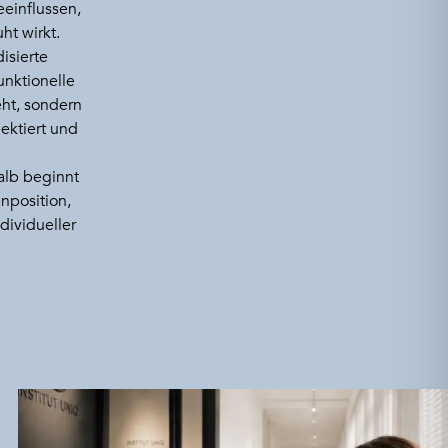
einflussen,
ht wirkt.
disierte
unktionelle
eht, sondern
pektiert und
alb beginnt
nposition,
dividueller