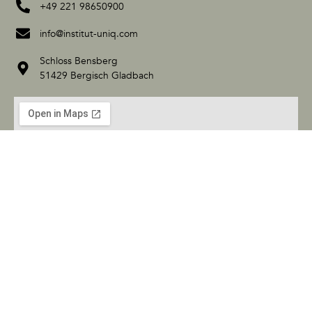
+49 221 98650900
info@institut-uniq.com
Schloss Bensberg
51429 Bergisch Gladbach
Impressum
Datenschutzerklärung