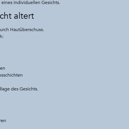
eines individuellen Gesichts.
ht altert
 durch Hautüberschuss.
h:
ren
sschichten
lage des Gesichts.
ren