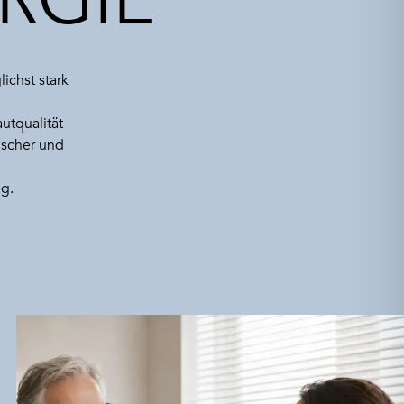
RGIE
ichst stark
utqualität
ischer und
ng.