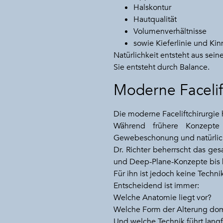
Halskontur
Hautqualität
Volumenverhältnisse
sowie Kieferlinie und Kin
Natürlichkeit entsteht aus sein
Sie entsteht durch Balance.
Moderne Facelif
Die moderne Faceliftchirurgie 
Während frühere Konzepte h
Gewebeschonung und natürlich
Dr. Richter beherrscht das g
und Deep-Plane-Konzepte bis 
Für ihn ist jedoch keine Techni
Entscheidend ist immer:
Welche Anatomie liegt vor?
Welche Form der Alterung dom
Und welche Technik führt langf