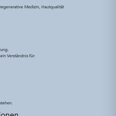
egenerative Medizin, Hautqualität
rung.
in Verständnis für:
stehen.
tionen