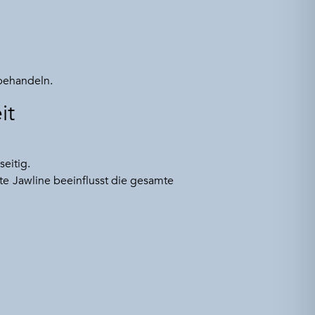
behandeln.
it
eitig.
te Jawline beeinflusst die gesamte